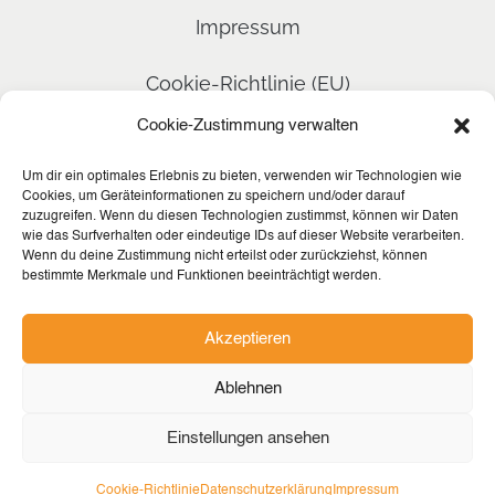
Impressum
Cookie-Richtlinie (EU)
Cookie-Zustimmung verwalten
Kontakt
Um dir ein optimales Erlebnis zu bieten, verwenden wir Technologien wie
Cookies, um Geräteinformationen zu speichern und/oder darauf
zuzugreifen. Wenn du diesen Technologien zustimmst, können wir Daten
WebWORKS GmbH
wie das Surfverhalten oder eindeutige IDs auf dieser Website verarbeiten.
Wenn du deine Zustimmung nicht erteilst oder zurückziehst, können
Harthbergring 17
bestimmte Merkmale und Funktionen beeinträchtigt werden.
34613 Schwalmstadt
Akzeptieren
Telefon: 06691 911540
Ablehnen
E-Mail:
info@webworks.gmbh
Einstellungen ansehen
Internet:
www.webworks.gmbh
Cookie-Richtlinie
Datenschutzerklärung
Impressum